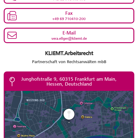
Fax
+49 69 710410-200
E-Mail
vera.ellger@kliemt.de
KLIEMT.Arbeitsrecht
Partnerschaft von Rechtsanwälten mbB
Junghofstraße 9, 60315 Frankfurt am Main,
Hessen, Deutschland